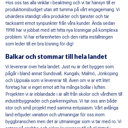
Hos oss tas alla vinklar i beaktning och vi tar hänsyn till er
produktionsbudget utan att tumma på vårt engagemang. Vi
utvärdera ständigt våra produkter och tjänster och tar
tacksamt emot synpunkter från våra kunder. Ända sedan
1998 har vi jobbat med att hitta nya lösningar på komplexa
problem. Vi har erfarenheten och den rätta inställningen
som leder till en bra lösning för dig!
Balkar och stommar till hela landet
Vi levererar över hela landet. Just nu är det byggen som
pågår i bland annat Sundsvall, Kungälv, Malmö, Jönköping
och Uppsala som vi levererar till. Även om vi är ett litet
företag har vi inget emot att ha många bollar i luften.
Projekten vi är inblandade i är allt från skolor och vårdhem till
industribyggnader och parkeringshus. Vi tar oss ann både
stor och små projekt med samma entusiasm. Vårt avlånga
land erbjuder variation och utmaningar för oss inom
byggbranschen men det är utmaningar som vi tar med ro. Vi