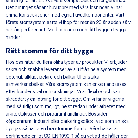
ansvarig för att allt ska vara kompatibelt och fungera ihop.
Det blir inget sådant huvudbry med våra lösningar. Vi har
primärkonstruktioner med egna huvudkomponenter. Vårt
första stomsystem satte vi ihop för mer än 20 år sedan så vi
har lång erfarenhet. Med oss är du och ditt bygge i trygga
händer!
Rätt stomme för ditt bygge
Hos oss hittar du flera olika typer av produkter. Vi erbjuder
säkra och snabba leveranser av allt ifrån hela system med
betongbjälklag, pelare och balkar till enstaka
samverkansbalkar. Våra stomsystem kan enkelt anpassas
efter kundens val och önskningar. Vi är flexibla och kan
skräddarsy en lösning för ditt bygge. Om vi får är vi gärna
med så tidigt som möjligt, helst redan under arbetet med
arkitektskisser och programhandlingar. Bostäder,
köpcentrum, industri eller parkeringsdäck, vad som än ska
byggas så har vi en bra stomme för dig. Våra balkar är
certifierade enligt SS-EN 1090-1 så du vet att de håller den