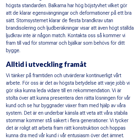
högsta standarden. Balkarna har hög böjstyvhet vilket gör
att de klarar egensvängningar och deformationer på ett bra
sätt. Stomsystemet klarar de flesta brandkrav utan
brandisolering och ljudberäkningar visar att även högt ställda
ljudkrav inte är någon match. Kontakta oss så kommer vi
fram till vad för stommar och bjälkar som behövs för ditt
bygge.
Alltid i utveckling framåt
Vi tänker på framtiden och utvärderar kontinuerligt vårt
arbete. För oss är det av högsta betydelse att varje jobb vi
gör ska kunna leda vidare till en rekommendation. Vi är
stolta över att kunna presentera den rätta lösningen för vår
kund och se hur byggnader växer fram med hjälp av våra
system. Det är en underbar känsla att veta att våra stabila
stommar kommer stå säkert i flera generationer. Vi tycker
det är roligt att arbeta fram rätt konstruktion och hoppas
kunna dra med vår kund i vår entusiasm över det ämnet.